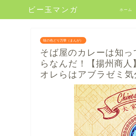
ビー玉マンガ
ホーム
味の色どり万華（まんが）
そば屋のカレーは知っ
らなんだ！【揚州商人
オレらはアブラゼミ気