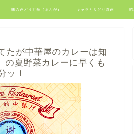
味の色どり万華（まんが）
キャラとりどり漫画
昭
てたが中華屋のカレーは知
】の夏野菜カレーに早くも
分ッ！