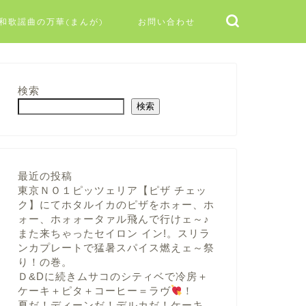
和歌謡曲の万華(まんが)
お問い合わせ
検索
検索
最近の投稿
東京ＮＯ１ピッツェリア【ピザ チェッ
ク】にてホタルイカのピザをホォー、ホ
ォー、ホォォータァル飛んで行けェ～♪
また来ちゃったセイロン イン!。スリラ
ンカプレートで猛暑スパイス燃えェ～祭
り！の巻。
Ｄ&Dに続きムサコのシティベで冷房＋
ケーキ＋ピタ＋コーヒー＝ラヴ
！
夏だ！ディーンだ！デルカだ！ケーキ