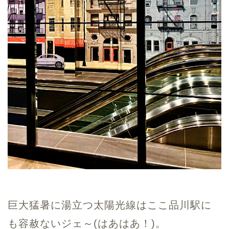
巨大猛暑に湯立つ太陽光線はここ品川駅に
も容赦ないジェ～(はあはあ！)。