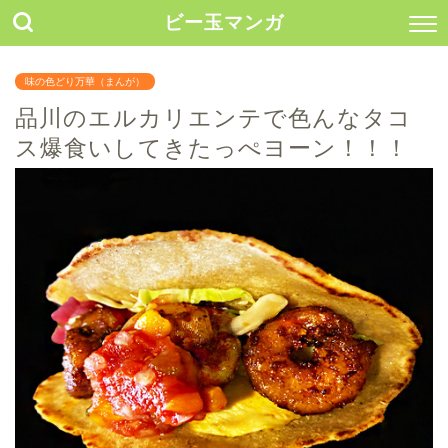
ビー玉マンガ
味の色どり万華（まんが）
品川のエルカリエンテで色んなタコ
ス爆食いしてきたっぺヨーン！！！