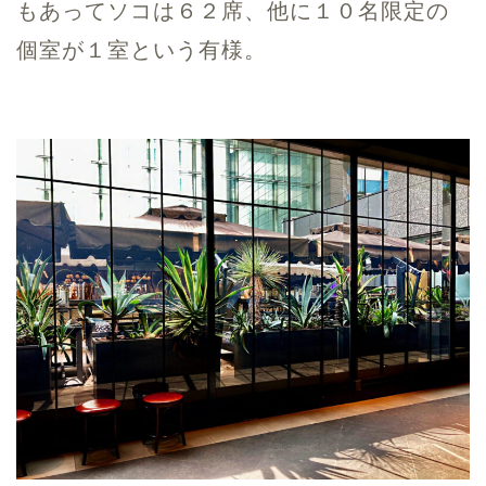
もあってソコは６２席、他に１０名限定の
個室が１室という有様。