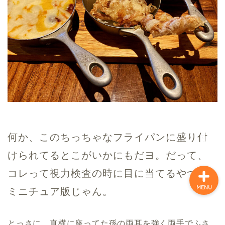
ホーム
味の色どり万華（まん
が）
キャラとりどり漫画
昭和歌謡曲の万華(まんが)
何か、このちっちゃなフライパンに盛り付
けられてるとこがいかにもだヨ。だって、
コレって視力検査の時に目に当てるやつの
MENU
ミニチュア版じゃん。
とっさに、真横に座ってた孫の両耳を強く両手でふさ