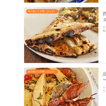
味の色どり万華（まんが）
カ
低
味の色どり万華（まんが）
カ
タ