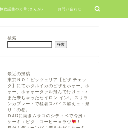
和歌謡曲の万華(まんが)
お問い合わせ
検索
検索
最近の投稿
東京ＮＯ１ピッツェリア【ピザ チェッ
ク】にてホタルイカのピザをホォー、ホ
ォー、ホォォータァル飛んで行けェ～♪
また来ちゃったセイロン イン!。スリラ
ンカプレートで猛暑スパイス燃えェ～祭
り！の巻。
Ｄ&Dに続きムサコのシティベで冷房＋
ケーキ＋ピタ＋コーヒー＝ラヴ
！
夏だ！ディーンだ！デルカだ！ケーキ