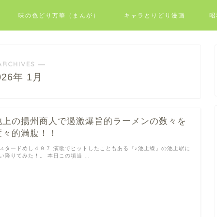
味の色どり万華（まんが）
キャラとりどり漫画
昭
ARCHIVES ―
026年 1月
池上の揚州商人で過激爆旨的ラーメンの数々を
度々的満腹！！
スタードめし４９７ 演歌でヒットしたこともある『♪池上線』の池上駅に
い降りてみた！。 本日この頃当 …