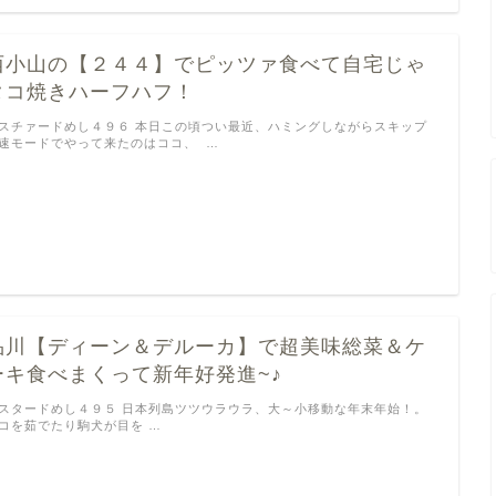
西小山の【２４４】でピッツァ食べて自宅じゃ
タコ焼きハーフハフ！
スチァードめし４９６ 本日この頃つい最近、ハミングしながらスキップ
速モードでやって来たのはココ、 …
品川【ディーン＆デルーカ】で超美味総菜＆ケ
ーキ食べまくって新年好発進~♪
スタードめし４９５ 日本列島ツツウラウラ、大～小移動な年末年始！。
コを茹でたり駒犬が目を …