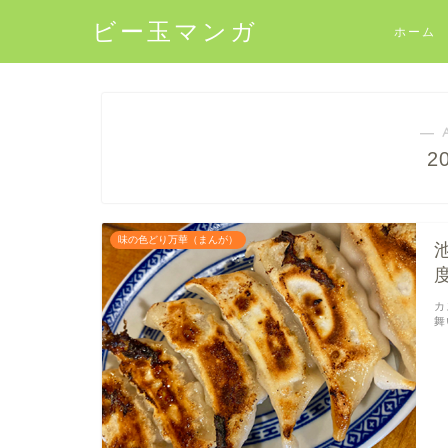
ビー玉マンガ
ホーム
― 
2
味の色どり万華（まんが）
カ
舞