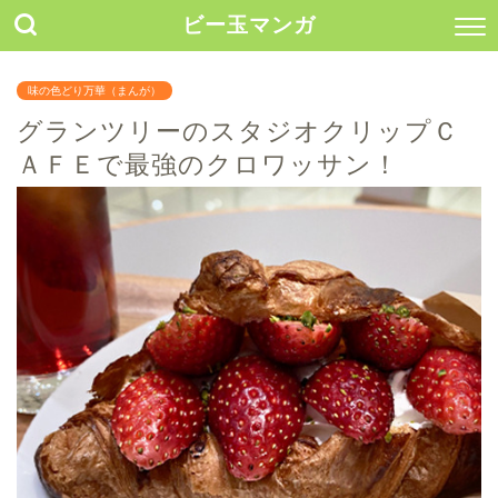
ビー玉マンガ
味の色どり万華（まんが）
グランツリーのスタジオクリップＣ
ＡＦＥで最強のクロワッサン！