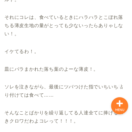
ホーム
それにコレは、食べているときにハラハラとこぼれ落
ちる薄皮生地の量がとっても少ないったらありゃしな
味の色どり万華（まん
い！。
が）
イケてるわ！。
キャラとりどり漫画
皿にバラまかれた落ち葉のよーな薄皮！。
昭和歌謡曲の万華(まんが)
ソレを泣きながら、最後にツバつけた指でいちいち貼
り付けては食べて……
MENU
そんなことばかりを繰り返してる人達全てに捧げるべ
きクロワだわよコレって！！！。