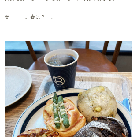
春………。春は？！。