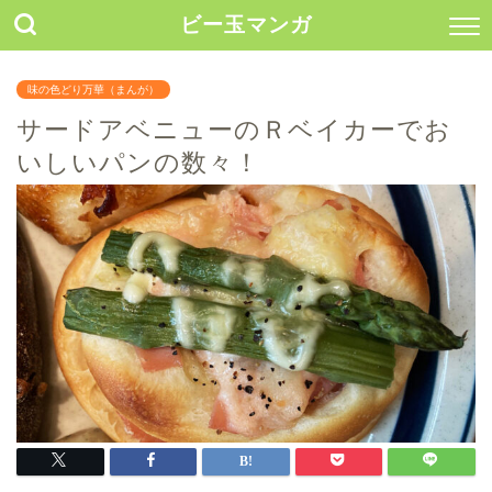
ビー玉マンガ
味の色どり万華（まんが）
サードアベニューのＲベイカーでお
いしいパンの数々！