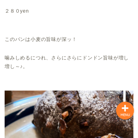
２８０yen
ホーム
味の色どり万華（まん
が）
このパンは小麦の旨味が深ッ！
キャラとりどり漫画
噛みしめるにつれ、さらにさらにドンドン旨味が増し
増し～♪。
昭和歌謡曲の万華(まんが)
MENU