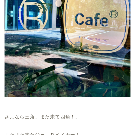
さよなら三角、また来て四角！。
またまた来たジェ、Ｒベイカー！。