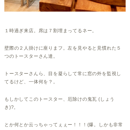
１時過ぎ来店。席は７割埋まってるネー。
壁際の２人掛けに座りまフ。左を見やると見慣れた５
つのトースターさん達。
トースターさんら、目を凝らして常に窓の外を監視し
てるけど、一体何を？。
もしかしてこのトースター、厄除けの鬼瓦 (しょう
き)?。
とか何とか云っちゃってぇぇー！！！(爆。しかも非常