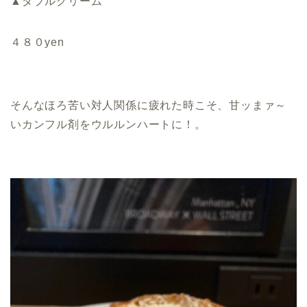
▲ダブルクリーム
４８０yen
そんなほろ苦い対人関係に疲れた時こそ、甘ッまァ～
いカンフル剤をウルルンハートに！。