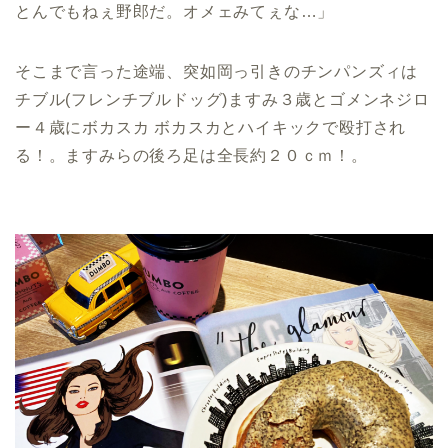
とんでもねぇ野郎だ。オメェみてぇな…」
そこまで言った途端、突如岡っ引きのチンパンズィは
チブル(フレンチブルドッグ)ますみ３歳とゴメンネジロ
ー４歳にボカスカ ボカスカとハイキックで殴打され
る！。ますみらの後ろ足は全長約２０ｃｍ！。