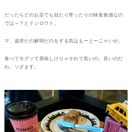
だったらどのお店でも似たり寄ったりの味覚食感なの
では～？とドシロウト。
マ、追求だの解明だのをする気はもーとーニャいが。
食べてモグッて美味しけりゃそれで良いの。良いのだ
わ。ソざます。