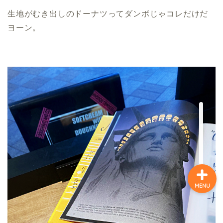
生地がむき出しのドーナツってダンボじゃコレだけだ
ホーム
ヨーン。
味の色どり万華（まん
が）
キャラとりどり漫画
昭和歌謡曲の万華(まんが)
MENU