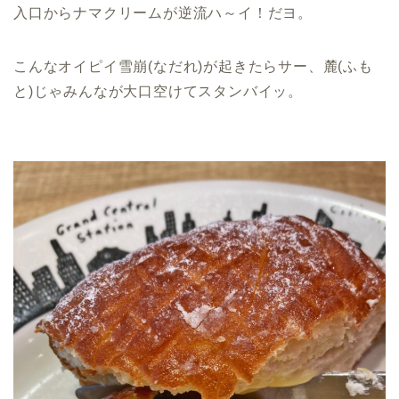
入口からナマクリームが逆流ハ～イ！だヨ。
こんなオイピイ雪崩(なだれ)が起きたらサー、麓(ふも
と)じゃみんなが大口空けてスタンバイッ。