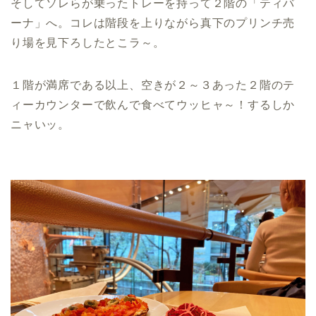
そしてソレらが乗ったトレーを持って２階の「ティバ
ーナ」へ。コレは階段を上りながら真下のプリンチ売
り場を見下ろしたとこラ～。
１階が満席である以上、空きが２～３あった２階のテ
ィーカウンターで飲んで食べてウッヒャ～！するしか
ニャいッ。