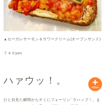
ホーム
味の色どり万華（まん
が）
▲セーガレサーモン＆サワークリーム(オープンサンド)
キャラとりどり漫画
７４０yen
昭和歌謡曲の万華(まんが)
ハァウッ！。
MENU
ひと目見た瞬間からチミにフォーリン’ ラハッブ！。ま