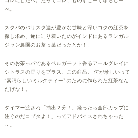
コレにしたべ。だってコレ、ものすごーく珍らしー
べ。
スタバのバリスタ達が豊かな甘味と深いコクの紅茶を
探し求め、遂に辿り着いたのがインドにあるランガル
ジャン農園のお茶っ葉だったとか！。
そのお茶っパであるベルガモット香るアールグレイに
シトラスの香りをプラス。この商品、 何が珍しいって
“素晴らしいミルクティー” のために作られた紅茶なん
だげな！。
タイマー渡され「抽出２分！。経ったら全部カップに
注ぐのだコブタよ！」ってアドバイスされちゃった
～。