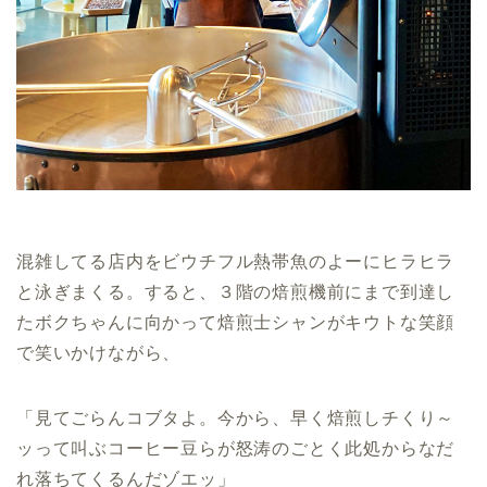
混雑してる店内をビウチフル熱帯魚のよーにヒラヒラ
と泳ぎまくる。すると、３階の焙煎機前にまで到達し
たボクちゃんに向かって焙煎士シャンがキウトな笑顔
で笑いかけながら、
「見てごらんコブタよ。今から、早く焙煎しチくり～
ッって叫ぶコーヒー豆らが怒涛のごとく此処からなだ
れ落ちてくるんだゾエッ」