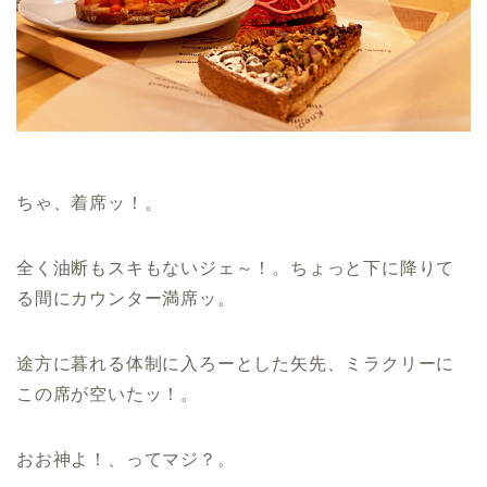
ちゃ、着席ッ！。
全く油断もスキもないジェ～！。ちょっと下に降りて
る間にカウンター満席ッ。
途方に暮れる体制に入ろーとした矢先、ミラクリーに
この席が空いたッ！。
おお神よ！、ってマジ？。