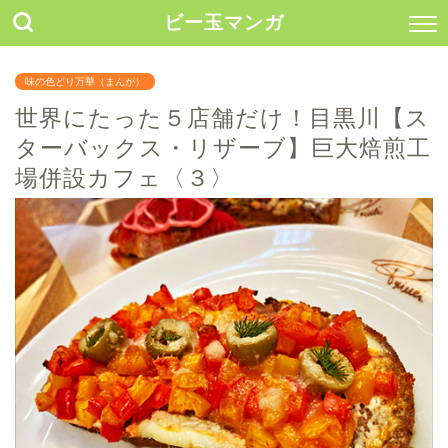
ビー玉マンガ
味の色どり万華（まんが）
世界にたった５店舗だけ！目黒川【ス
ターバックス・リザーブ】巨大焙煎工
場併設カフェ〈３〉