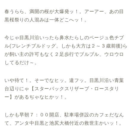
春うらら、満開の桜が大爆発ッ！。アーアー、あの目
黒桜祭りの人混みは一体どこへッ！。
今じゃ目黒川沿いったら鼻水たらしのベージュ色チブ
ル(フレンチブルドッグ。しかも大方は２～３歳前後)ら
が飼い主の許可もなく２足歩行でブルブル、ウロウロ
してるだけ～。
いや待て！。そーでなヒッ。違フッ。目黒川沿い青葉
台辺りにゃ【スターバックスリザーブ・ロースタリ
ー】があるぢゃなヒかッ！。
しかも早朝７：００開店、駐車場併設のカフェだなん
て、アンタ中目黒と池尻大橋付近の救世主かいッ！。